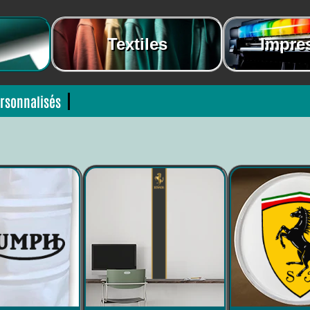
Textiles
Impre
rsonnalisés