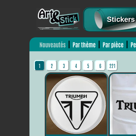
Stickers
Nouveautés
Par thème
Par pièce
Pe
1
2
3
4
5
6
221