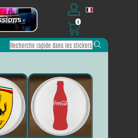
ssions
0