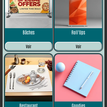
Bâches
Roll'Ups
Voir
Voir
Restaurant
Goodies