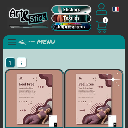
Stickers
Textiles
0
Impressions
1
2