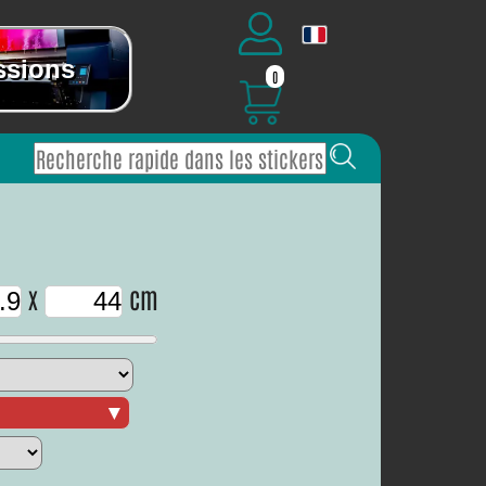
ssions
0
x
cm