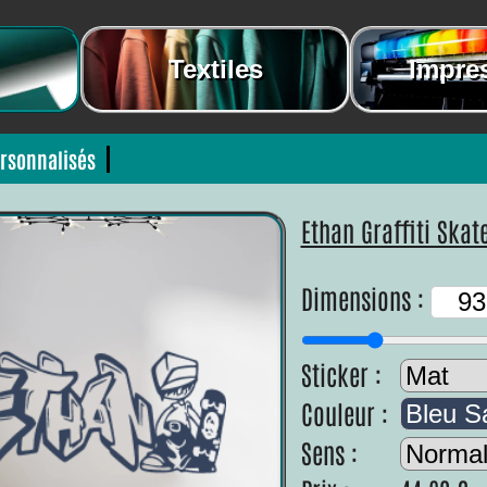
Textiles
Impre
rsonnalisés
Ethan Graffiti Skat
Dimensions :
Sticker :
Couleur :
Bleu S
Sens :