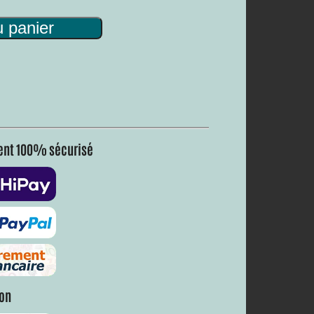
u panier
nt 100% sécurisé
son