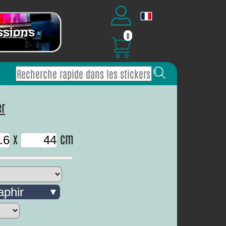
ssions
0
er
x
cm
aphir