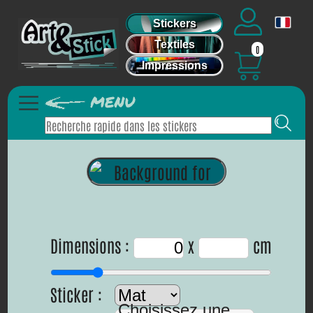
Stickers
Textiles
0
Impressions
Dimensions :
x
cm
Sticker :
Choisissez une